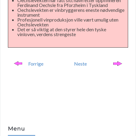
Oechslevekten har fått sitt navn etter oppfinneren
Ferdinand Oechsle fra Pforzheim i Tyskland
Oechslevekten er vinbryggerens eneste nødvendige
instrument
Profesjonell vinproduksjon ville vært umulig uten
Oechslevekten
Det er så viktig at den styrer hele den tyske
vinloven, verdens strengeste
Forrige
Neste
Menu