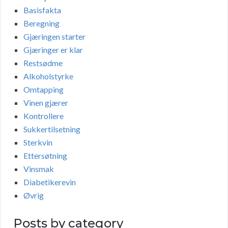
Basisfakta
Beregning
Gjæringen starter
Gjæringer er klar
Restsødme
Alkoholstyrke
Omtapping
Vinen gjærer
Kontrollere
Sukkertilsetning
Sterkvin
Ettersøtning
Vinsmak
Diabetikerevin
Øvrig
Posts by category