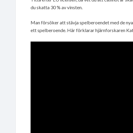
du skatta 30 % av vinsten.
Man försöker att stävja spelberoendet med de nya r
ett spelberoende. Här förklarar hjärnforskaren Ka