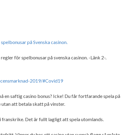
ör spelbonusar på Svenska casinon.
regler för spelbonusar på svenska casinon. -Länk 2-.
-licensmarknad-2019/#Covid19
 på en saftig casino bonus? Icke! Du får fortfarande spela på
 utan att betala skatt på vinster.
franskrike. Det är fullt lagligt att spela utomlands.
attefritt. Vinner du hos ett casino utan svensk flagg så måste