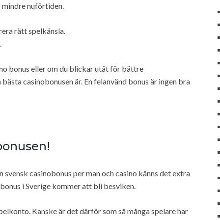
r mindre nuförtiden.
ra rätt spelkänsla.
.
no bonus eller om du blickar utåt för bättre
ästa casinobonusen är. En felanvänd bonus är ingen bra
 bonusen!
 en svensk casinobonus per man och casino känns det extra
inobonus i Sverige kommer att bli besviken.
 spelkonto. Kanske är det därför som så många spelare har