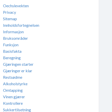
Oechslevekten
Privacy
Sitemap
Innholdsfortegnelsen
Informasjon
Bruksområder
Funksjon
Basisfakta
Beregning
Gjæringen starter
Gjæringer er klar
Restsødme
Alkoholstyrke
Omtapping
Vinen gjærer
Kontrollere
Sukkertilsetning