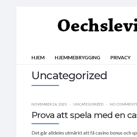
HJEM
HJEMMEBRYGGING
PRIVACY
Uncategorized
NOVEMBER 26, 2021
UNCATEGORIZED
NO COMMENT
Prova att spela med en c
Det går alldeles utmärkt att få casino bonus och s