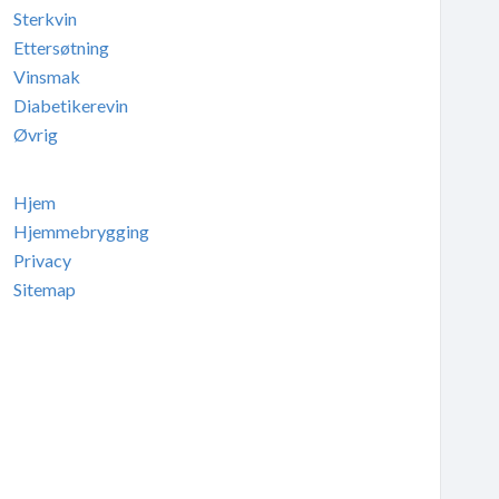
Sterkvin
Ettersøtning
Vinsmak
Diabetikerevin
Øvrig
Hjem
Hjemmebrygging
Privacy
Sitemap