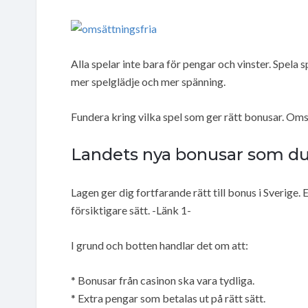
Alla spelar inte bara för pengar och vinster. Spela 
mer spelglädje och mer spänning.
Fundera kring vilka spel som ger rätt bonusar. Oms
Landets nya bonusar som du 
Lagen ger dig fortfarande rätt till bonus i Sverige. 
försiktigare sätt. -Länk 1-
I grund och botten handlar det om att:
* Bonusar från casinon ska vara tydliga.
* Extra pengar som betalas ut på rätt sätt.