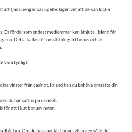
ätt att tjäna pengar på? Spelbolagen vet att de kan locka
as. En fördel som endast medlemmar kan åtnjuta. Ibland får
ngarna. Detta kallas för omsättningsfri bonus och är
.
e vara tydligt.
t dina vinster från casinot. Ibland kan du behöva omsätta din
m du har satt in på casinot.
s för att få ut bonusvinster.
 koll är bra. Om du bara har läst bonusvillkoren så är det