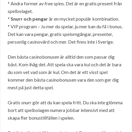
* Andra former av free spins. Det är en gratis present från
spelbolaget.
*
Snurr och pengar
är en mycket populär kombination.
* VIP program – Ju mer du spelar, ju mer kan du få i bonus.
Det kan vara pengar, gratis spelomgångar, presenter,
personlig casinovärd och mer. Det finns inte i Sverige.
Den bästa casinobonusen är alltid den som passar dig
bäst. Kom ihåg det. Att spela ska vara kul och det är bara
du som vet vad som är kul. Om det är ett visst spel
kommer den bästa casinobonusen vara den som ger dig
mest på just detta spel.
Gratis snurr gör att du kan spela fritt. Du ska inte glömma
bort att spelbolagen numera jobbar intensivt med att
skapa fler bonustillfällen i spelen.