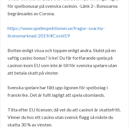
för spelbonusar på svenska casinon. -Länk 2-. Bonusarna
begränsades av Corona.
https://www.spelinspektionen.se/fragor–svar/ny-
licensmarknad-2019/#Covid19
Botten enligt vissa och toppen enligt andra. Slutet på en
saftig casino bonus? Icke! Du får fortfarande spela på
casinon inom EU som inte är till för svenska spelare utan
att betala skatt på vinster.
Svenska spelare har fått upp ögonen för spelbolag i
franskrike. Det är fullt lagligt att spela utomlands.
Titta efter EU licensen, då vet du att casinot är skattefritt.
Vinner du hos ett casino utan svensk flagg så måste du
skatta 30 % av vinsten.