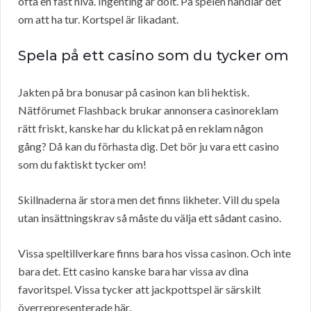
ofta en fast nivå. Ingenting är dolt. På spelen handlar det
om att ha tur. Kortspel är likadant.
Spela på ett casino som du tycker om
Jakten på bra bonusar på casinon kan bli hektisk.
Nätförumet Flashback brukar annonsera casinoreklam
rätt friskt, kanske har du klickat på en reklam någon
gång? Då kan du förhasta dig. Det bör ju vara ett casino
som du faktiskt tycker om!
Skillnaderna är stora men det finns likheter. Vill du spela
utan insättningskrav så måste du välja ett sådant casino.
Vissa speltillverkare finns bara hos vissa casinon. Och inte
bara det. Ett casino kanske bara har vissa av dina
favoritspel. Vissa tycker att jackpottspel är särskilt
överrepresenterade här.