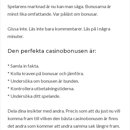
Spelarens marknad är nu kan man säga. Bonusarna är
minst lika omfattande. Var påläst om bonusar.
Gissa inte. Läs inte bara kommentarer. Läs på i några
minuter.
Den perfekta casinobonusen är:
* Samla in fakta.
* Kolla kraven på bonusar och jämföra.
* Undersöka om bonusen är bunden.
* Kontrollera utbetalningstiderna.
* Undersöka ditt spelande.
Dela dina insikter med andra. Precis som att du just nu vill
komma fram till vilken den bästa casinobonusen är finns
det andra som kommer att undra samma sak längre fram.